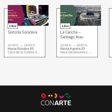
Libre
Libre
Sintonía Sonidera
La Cancha –
Santiago Arau
10:00 h. → 18:00 h.
10:00 h. → 20:00 h.
Hasta Octubre 05
Hasta Agosto 23
Casa de la Cultura de Nuevo León | CONARTE
Nave Generadores, Centro de las Artes | CONARTE