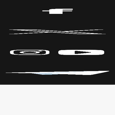
Políticas de Privacidad
CENTRO DE LAS ARTES
Transparencia
Parque Fundidora Av. Fundidora y
Leyes
Adolfo Prieto,
Reglamento
Col. Obrera, C.P. 64010, Monterrey,
Nuevo León.
T. +52 (81) 2140 3000