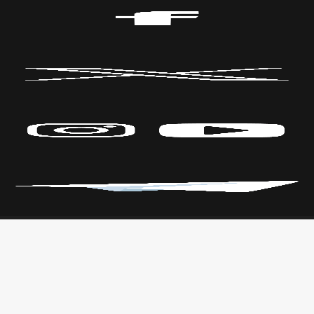
Políticas de Privacidad
CENTRO DE LAS ARTES
Transparencia
Parque Fundidora Av. Fundidora y
Leyes
Adolfo Prieto,
Reglamento
Col. Obrera, C.P. 64010, Monterrey,
Nuevo León.
T. +52 (81) 2140 3000
Todos los derechos reservados