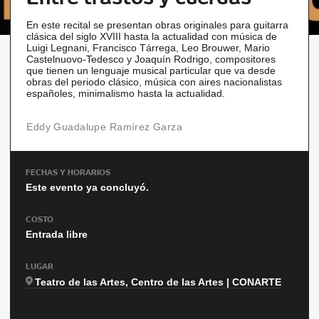
En este recital se presentan obras originales para guitarra
clásica del siglo XVIII hasta la actualidad con música de
Luigi Legnani, Francisco Tárrega, Leo Brouwer, Mario
Castelnuovo-Tedesco y Joaquín Rodrigo, compositores
que tienen un lenguaje musical particular que va desde
obras del periodo clásico, música con aires nacionalistas
españoles, minimalismo hasta la actualidad.
Eddy Guadalupe Ramírez Garza
FECHAS Y HORARIOS
Este evento ya concluyó.
COSTO
Entrada libre
LUGAR
Teatro de las Artes, Centro de las Artes | CONARTE