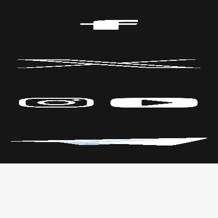
Políticas de Privacidad
CENTRO DE LAS ARTES
Transparencia
Parque Fundidora Av. Fundidora y
Leyes
Adolfo Prieto,
Reglamento
Col. Obrera, C.P. 64010, Monterrey,
Nuevo León.