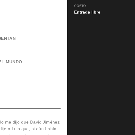
COSTO
Entrada libre
SENTAN
EL MUNDO
rdo me dijo que David Jiménez
ije a Luis que, si aún había