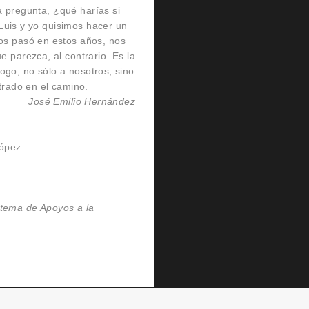
 pregunta, ¿qué harías si
Luis y yo quisimos hacer un
os pasó en estos años, nos
 parezca, al contrario. Es la
ogo, no sólo a nosotros, sino
rado en el camino.
José Emilio Hernández
López
stema de Apoyos a la