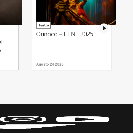
Teatro
Orinoco – FTNL 2025
S
el
5
Agosto 24 2025
A