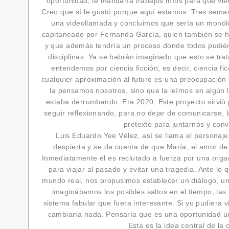
oportunidad, le mandaría trabajos míos para que vier
Creo que sí le gustó porque aquí estamos. Tres sem
una videollamada y concluimos que sería un monólo
capitaneado por Fernanda García, quien también se
y que además tendría un proceso donde todos pudiér
disciplinas. Ya se habrán imaginado que esto se trata
entendemos por ciencia ficción, es decir, ciencia fi
cualquier aproximación al futuro es una preocupación 
la pensamos nosotros, sino que la leímos en algún 
estaba derrumbando. Era 2020. Este proyecto sirvió 
seguir reflexionando, para no dejar de comunicarse, la
pretexto para juntarnos y conv
Luis Eduardo Yee Vélez, así se llama el personaj
despierta y se da cuenta de que María, el amor de
Inmediatamente él es reclutado a fuerza por una organ
para viajar al pasado y evitar una tragedia. Ante lo
mundo real, nos propusimos establecer un diálogo, una
imaginábamos los posibles saltos en el tiempo, las 
sistema fabular que fuera interesante. Si yo pudiera 
cambiaría nada. Pensaría que es una oportunidad ú
Esta es la idea central de la 