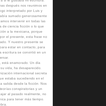
a si le gustaba mi escritura.
anas después nos reunimos en
go interpretado por Luis y
 había sumado generosamente
amos intervenir en todas las
 de ciencia ficción o lo que
cción a la mexicana, porque
por el presente, esta frase no
lado. Y nuestro presente se
para estar en contacto, para
 escritura se convirtió en un
ersar.
e, está enamorado. Un día
 su vida, ha desaparecido.
ización internacional secreta
 que estaba sucediendo en el
 salida desde la ficción. Nos
teorías conspiratorias y un
viajar al pasado realmente, no
nica para tener más tiempo.
obra.