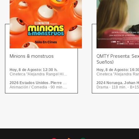
Minions & monstruos
QMTY Presenta: Se
Sueños)
Hoy, 8
de Agosto
: 12:30 h.
Hoy, 8
de Agosto
: 16:3
Cineteca "Alejandra Rangel Hinojosa" - Centro de las Artes | CONARTE
2026 Estados Unidos. Pierre Coffin
Animación / Comedia
•
90 min.
•
A
Drama
•
118 min.
•
B+1