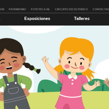
RÓN
PATRIMONIO
FOTOTECA NL
CIRCUITO ESCULTÓRICO
CONTÁCTA
a
Exposiciones
Talleres