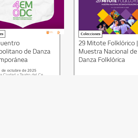
es
Colecciones
cuentro
29 Mitote Folklórico |
politano de Danza
Muestra Nacional de
mporánea
Danza Folklórica
5 de octubre de 2025
Teatro de la Ciudad y Teatro del Centro de las Artes