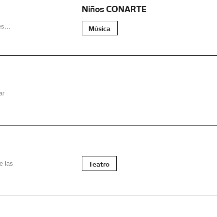
Niños CONARTE
 es…
Música
ar
Teatro
e las