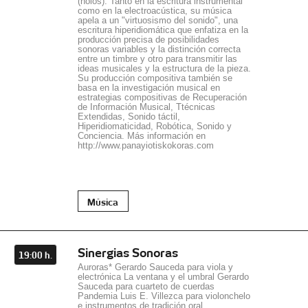
(holos). Tanto en la escritura instrumental
como en la electroacústica, su música
apela a un "virtuosismo del sonido", una
escritura hiperidiomática que enfatiza en la
producción precisa de posibilidades
sonoras variables y la distinción correcta
entre un timbre y otro para transmitir las
ideas musicales y la estructura de la pieza.
Su producción compositiva también se
basa en la investigación musical en
estrategias compositivas de Recuperación
de Información Musical, Ttécnicas
Extendidas, Sonido táctil,
Hiperidiomaticidad, Robótica, Sonido y
Conciencia. Más información en
http://www.panayiotiskokoras.com
Música
Sinergias Sonoras
19:00 h.
Auroras* Gerardo Sauceda para viola y
electrónica La ventana y el umbral Gerardo
Sauceda para cuarteto de cuerdas
Pandemia Luis E. Villezca para violonchelo
e instrumentos de tradición oral